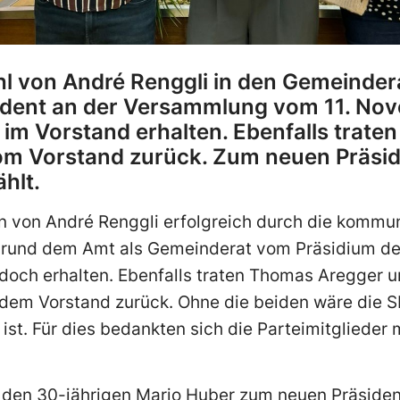
l von André Renggli in den Gemeindera
sident an der Versammlung vom 11. Nov
n im Vorstand erhalten. Ebenfalls trat
om Vorstand zurück. Zum neuen Präsi
hlt.
 von André Renggli erfolgreich durch die kommu
fgrund dem Amt als Gemeinderat vom Präsidium der
doch erhalten. Ebenfalls traten Thomas Aregger u
 dem Vorstand zurück. Ohne die beiden wäre die S
e ist. Für dies bedankten sich die Parteimitgliede
 den 30-jährigen Mario Huber zum neuen Präsident