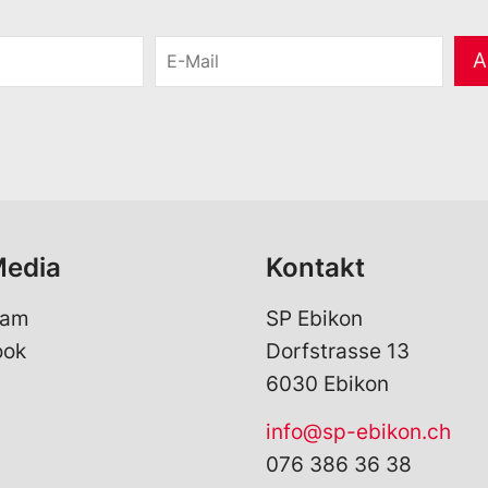
E
A
-
M
a
i
l
*
Media
Kontakt
ram
SP Ebikon
ook
Dorfstrasse 13
6030 Ebikon
info@sp-ebikon.ch
076 386 36 38