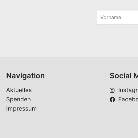
V
o
r
n
a
m
e
*
Navigation
Social 
Aktuelles
Instag
Spenden
Faceb
Impressum