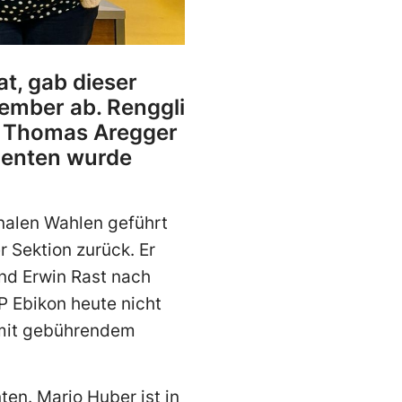
t, gab dieser
ember ab. Renggli
en Thomas Aregger
denten wurde
nalen Wahlen geführt
 Sektion zurück. Er
nd Erwin Rast nach
P Ebikon heute nicht
r mit gebührendem
en. Mario Huber ist in