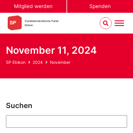
Mitglied werden
Spenden
Sozialdemokratische Partei
Ebikon
November 11, 2024
SP Ebikon
2024
November
Suchen