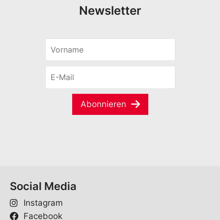
Newsletter
V
o
r
E
n
-
a
M
m
a
e
Abonnieren
i
*
l
*
Social Media
Instagram
Facebook