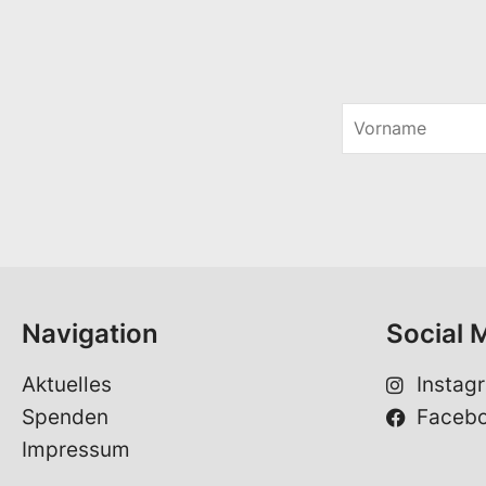
V
o
r
n
a
m
e
*
Navigation
Social 
Aktuelles
Instag
Spenden
Faceb
Impressum