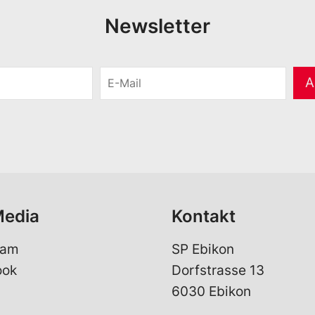
Newsletter
E
A
-
M
a
i
l
*
Media
Kontakt
ram
SP Ebikon
ook
Dorfstrasse 13
6030 Ebikon