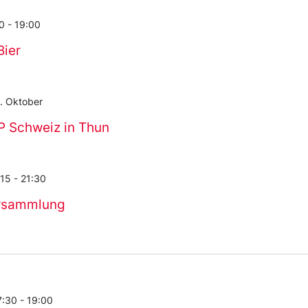
30
-
19:00
Bier
. Oktober
P Schweiz in Thun
:15
-
21:30
ersammlung
7:30
-
19:00