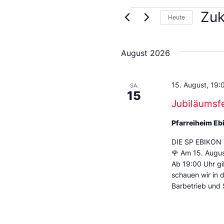
Zuk
Heute
Wähl
Sie
das
August 2026
Datu
aus.
15. August, 19:
SA.
15
Jubiläumsfe
Pfarreiheim Eb
DIE SP EBIKON
🌹 Am 15. Augus
Ab 19:00 Uhr g
schauen wir in d
Barbetrieb und 