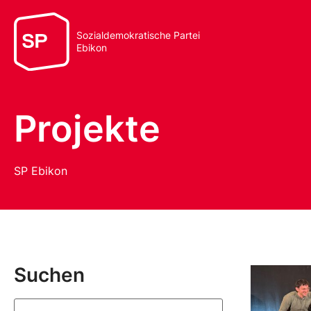
Sozialdemokratische Partei
Ebikon
Projekte
SP Ebikon
Suchen