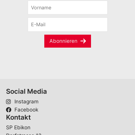
V
o
r
E
n
-
a
M
m
a
e
Abonnieren
i
*
l
*
Social Media
Instagram
Facebook
Kontakt
SP Ebikon