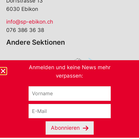
Dorfstrasse 13
6030 Ebikon
info@sp-ebikon.ch
076 386 36 38
Andere Sektionen
Anmelden und keine News mehr
verpassen:
V
o
r
E
n
-
a
M
m
a
e
Abonnieren
i
*
l