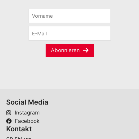
V
o
r
E
n
-
a
M
m
a
e
Abonnieren
i
*
l
*
Social Media
Instagram
Facebook
Kontakt