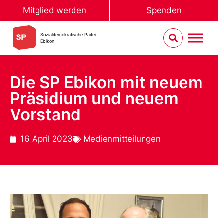
Mitglied werden
Spenden
Sozialdemokratische Partei
Ebikon
Die SP Ebikon mit neuem
Präsidium und neuem
Vorstand
16 April 2023
Medienmitteilungen